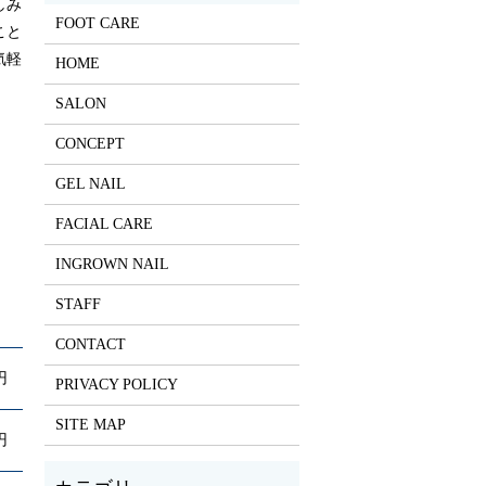
しみ
FOOT CARE
こと
気軽
HOME
SALON
CONCEPT
GEL NAIL
FACIAL CARE
INGROWN NAIL
STAFF
CONTACT
円
PRIVACY POLICY
SITE MAP
円