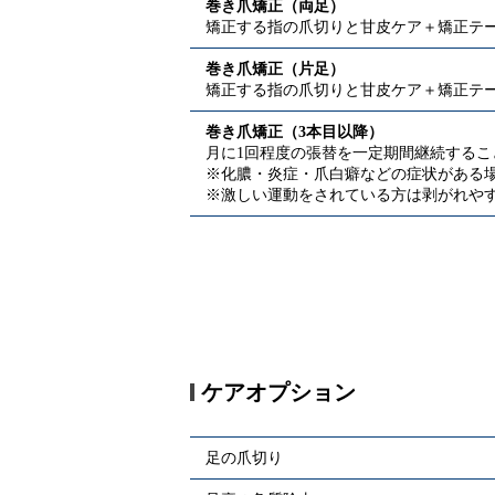
巻き爪矯正（両足）
矯正する指の爪切りと甘皮ケア＋矯正テ
巻き爪矯正（片足）
矯正する指の爪切りと甘皮ケア＋矯正テ
巻き爪矯正（3本目以降）
月に1回程度の張替を一定期間継続するこ
※化膿・炎症・爪白癖などの症状がある
※激しい運動をされている方は剥がれや
ケアオプション
足の爪切り